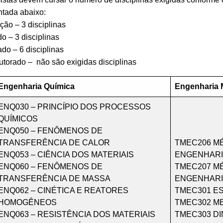
ntada abaixo:
ão – 3 disciplinas
o – 3 disciplinas
do – 6 disciplinas
torado – não são exigidas disciplinas
Engenharia Química
Engenharia 
ENQ030 – PRINCÍPIO DOS PROCESSOS
QUÍMICOS
ENQ050 – FENÔMENOS DE
TRANSFERÊNCIA DE CALOR
TMEC206 M
ENQ053 – CIÊNCIA DOS MATERIAIS
ENGENHAR
ENQ060 – FENÔMENOS DE
TMEC207 M
TRANSFERÊNCIA DE MASSA
ENGENHARIA
ENQ062 – CINÉTICA E REATORES
TMEC301 E
HOMOGÊNEOS
TMEC302 ME
ENQ063 – RESISTÊNCIA DOS MATERIAIS
TMEC303 D