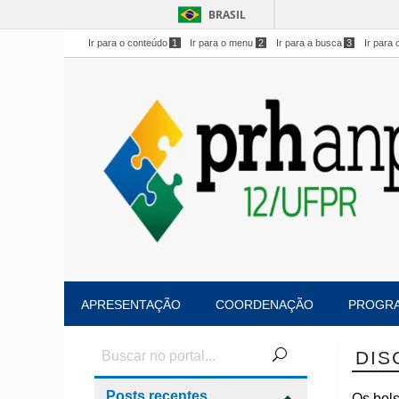
BRASIL
Ir para o conteúdo
1
Ir para o menu
2
Ir para a busca
3
Ir para 
APRESENTAÇÃO
COORDENAÇÃO
PROGR
DIS
Posts recentes
Os bols