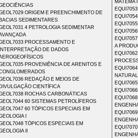
MATEMÁT
GEOCIÊNCIAS
EQUI705
GEOL7029 ORIGEM E PREENCHIMENTO DE
EQUI705
BACIAS SEDIMENTARES
EQUI705
GEOL7031 4 PETROLOGIA SEDIMENTAR
EQUI705
AVANÇADA
EQUI705
GEOL7033 PROCESSAMENTO E
A PRODU
INTERPRETAÇÃO DE DADOS
EQUI7062
AEROGEOFÍSICOS
PROCES
GEOL7035 PROVENIÊNCIA DE ARENITOS E
EQUI706
CONGLOMERADOS
NATURAL
GEOL7036 REDAÇÃO E MEIOS DE
EQUI706
DIVULGAÇÃO CIENTÍFICA
EQUI706
GEOL7038 ROCHAS CARBONÁTICAS
EQUI7068
GEOL7044 60 SISTEMAS PETROLÍFEROS
ENGENHAR
GEOL7047 60 TÓPICOS ESPECIAIS EM
EQUI7069
GEOLOGIA I
ENGENHAR
GEOL7048 TÓPICOS ESPECIAIS EM
EQUI7070
GEOLOGIA II
ENGENHAR