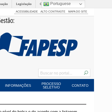
Portuguese
mação
Legislação
Canais
ACESSIBILIDADE
ALTO CONTRASTE
MAPA DO SITE
PROCESSO
INFORMAÇÕES
CONTATO
SELETIVO
o nível de bolsa e de acordo com a listagem