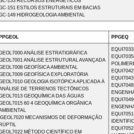
GC-133 RECURSOS ENERGÉTICOS
GC-151 ESTILOS ESTRUTURAIS EM BACIAS
GC-149 HIDROGEOLOGIA AMBIENTAL
PPGEOL
PPGEQ
EQUI7033
GEOL7000 ANÁLISE ESTRATIGRÁFICA
EQUI703
GEOL7001 ANÁLISE ESTRUTURAL AVANÇADA
POLIMER
GEOL7008 GEOFÍSICA AMBIENTAL
EQUI704
GEOL7009 GEOFÍSICA EXPLORATÓRIA
EQUI704
GEOL7010 GEOLOGIA ISOTÓPICA APLICADA À
EQUI704
ANÁLISE DE TERRENOS TECTÔNICOS
ENGENHA
GEOL7013 GEOQUÍMICA DAS ÁGUAS
EQUI704
GEOL7015 60 4 GEOQUÍMICA ORGÂNICA
ENGENHA
AMBIENTAL
EQUI705
GEOL7020 MECANISMOS DE DEFORMAÇÃO
IDENTIFI
RÚPTIL
EQUI705
GEOL7022 MÉTODO CIENTÍFICO EM