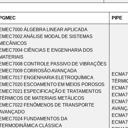
PGMEC
PIPE
EMEC7000 ÁLGEBRA LINEAR APLICADA
EMEC7002 ANÁLISE MODAL DE SISTEMAS
MECÂNICOS
EMEC7004 CIÊNCIAS E ENGENHARIA DOS
MATERIAIS
EMEC7008 CONTROLE PASSIVO DE VIBRAÇÕES
EMEC7009 CORROSÃO AVANÇADA
ECMA7
EMEC7017 ENGENHARIA ELETROQUÍMICA
TÉRMI
EMEC7020 ESCOAMENTO EM MEIOS POROSOS
ECMA70
EMEC7021 ESPECIFICAÇÃO E TRATAMENTOS
ECMA7
TÉRMICOS DE MATERIAIS METÁLICOS
ECMA7
EMEC7022 FENÔMENOS DE TRANSPORTE
AVANÇ
AVANÇADO
ECMA70
EMEC7024 FUNDAMENTOS DA
ECMA7
TERMODINÂMICA CLÁSSICA