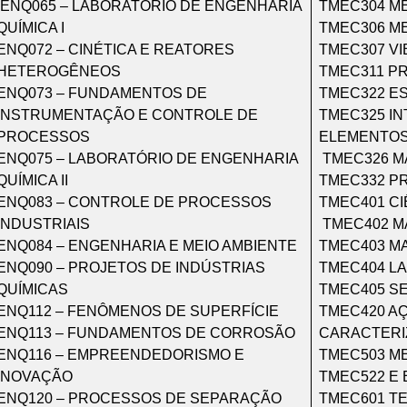
ENQ065 – LABORATÓRIO DE ENGENHARIA
TMEC304 ME
QUÍMICA I
TMEC306 ME
ENQ072 – CINÉTICA E REATORES
TMEC307 V
HETEROGÊNEOS
TMEC311 P
ENQ073 – FUNDAMENTOS DE
TMEC322 E
INSTRUMENTAÇÃO E CONTROLE DE
TMEC325 I
PROCESSOS
ELEMENTOS
ENQ075 – LABORATÓRIO DE ENGENHARIA
TMEC326 M
QUÍMICA II
TMEC332 P
ENQ083 – CONTROLE DE PROCESSOS
TMEC401 CI
INDUSTRIAIS
TMEC402 M
ENQ084 – ENGENHARIA E MEIO AMBIENTE
TMEC403 MA
ENQ090 – PROJETOS DE INDÚSTRIAS
TMEC404 LA
QUÍMICAS
TMEC405 SE
ENQ112 – FENÔMENOS DE SUPERFÍCIE
TMEC420 AÇ
ENQ113 – FUNDAMENTOS DE CORROSÃO
CARACTERI
ENQ116 – EMPREENDEDORISMO E
TMEC503 M
INOVAÇÃO
TMEC522 E 
ENQ120 – PROCESSOS DE SEPARAÇÃO
TMEC601 TE