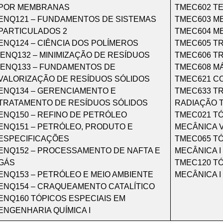
POR MEMBRANAS
TMEC602 TE
ENQ121 – FUNDAMENTOS DE SISTEMAS
TMEC603 ME
PARTICULADOS 2
TMEC604 ME
ENQ124 – CIÊNCIA DOS POLÍMEROS
TMEC605 TR
ENQ132 – MINIMIZAÇÃO DE RESÍDUOS
TMEC606 TR
ENQ133 – FUNDAMENTOS DE
TMEC608 MÁ
VALORIZAÇÃO DE RESÍDUOS SÓLIDOS
TMEC621 C
ENQ134 – GERENCIAMENTO E
TMEC633 T
TRATAMENTO DE RESÍDUOS SÓLIDOS
RADIAÇÃO 
ENQ150 – REFINO DE PETRÓLEO
TMEC021 T
ENQ151 – PETRÓLEO, PRODUTO E
MECÂNICA V
ESPECIFICAÇÕES
TMEC065 T
ENQ152 – PROCESSAMENTO DE NAFTA E
MECÂNICA I
GÁS
TMEC120 T
ENQ153 – PETRÓLEO E MEIO AMBIENTE
MECÂNICA I
ENQ154 – CRAQUEAMENTO CATALÍTICO
ENQ160 TÓPICOS ESPECIAIS EM
ENGENHARIA QUÍMICA I