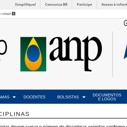
Simplifique!
Comunica BR
Participe
Acesso à infor
o rodapé
4
DOCUMENTOS
AMAS
DOCENTES
BOLSISTAS
E LOGOS
CIPLINAS
istas devem cursar o número de disciplinas exigidas conforme 