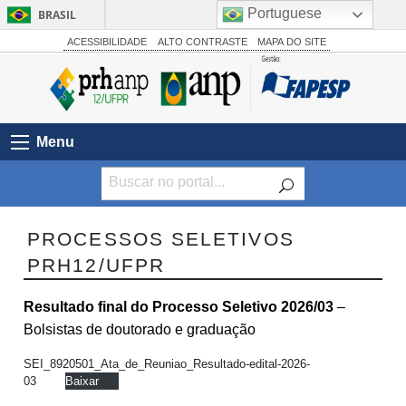
Portuguese
BRASIL
Simplifique!
ACESSIBILIDADE
ALTO CONTRASTE
MAPA DO SITE
Comunica BR
Participe
Acesso à informação
Menu
Legislação
Canais
PROCESSOS SELETIVOS
PRH12/UFPR
Resultado final do Processo Seletivo 2026/03
–
Bolsistas de doutorado e graduação
SEI_8920501_Ata_de_Reuniao_Resultado-edital-2026-
03
Baixar