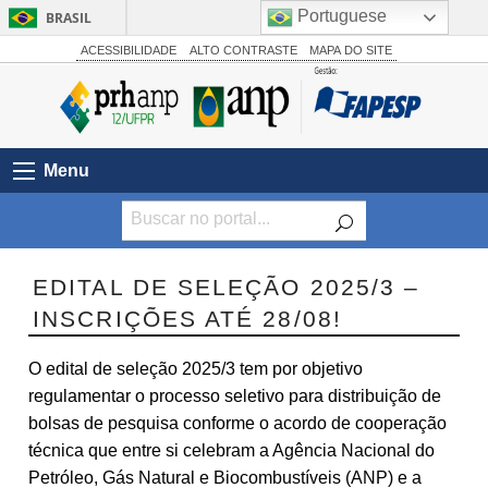
Portuguese
BRASIL
Simplifique!
ACESSIBILIDADE
ALTO CONTRASTE
MAPA DO SITE
Comunica BR
Participe
Acesso à informação
Menu
Legislação
Canais
EDITAL DE SELEÇÃO 2025/3 –
INSCRIÇÕES ATÉ 28/08!
O edital de seleção 2025/3 tem por objetivo
regulamentar o processo seletivo para distribuição de
bolsas de pesquisa conforme o acordo de cooperação
técnica que entre si celebram a Agência Nacional do
Petróleo, Gás Natural e Biocombustíveis (ANP) e a