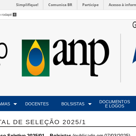
Simplifique!
Comunica BR
Participe
Acesso à infor
o rodapé
4
DOCUMENTOS
AMAS
DOCENTES
BOLSISTAS
E LOGOS
TAL DE SELEÇÃO 2025/1
so Seletivo 2025/01 – Bolsistas
(publicado em 07/03/2025)