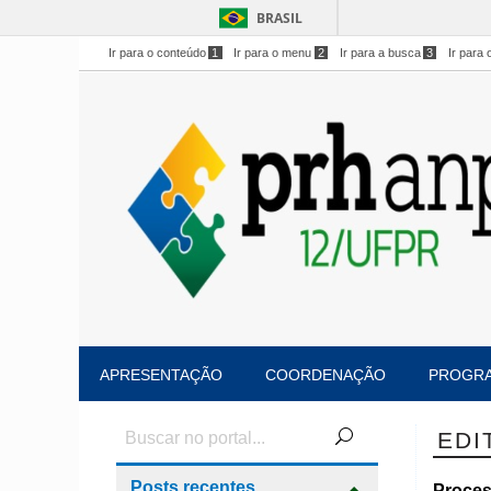
BRASIL
Ir para o conteúdo
1
Ir para o menu
2
Ir para a busca
3
Ir para 
APRESENTAÇÃO
COORDENAÇÃO
PROGR
EDI
Posts recentes
Proces